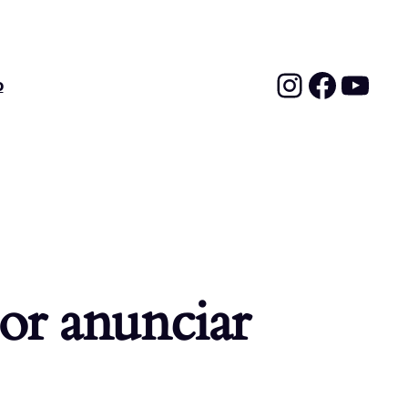
Instagra
Faceb
YouT
o
or anunciar