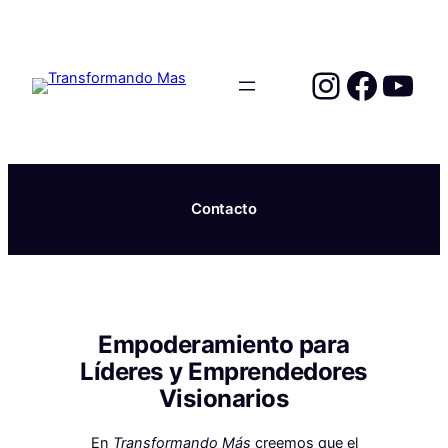
Saltar
al
contenido
Instagr
Faceb
You
Contacto
Empoderamiento para
Líderes y Emprendedores
Visionarios
En
Transformando Más
creemos que el